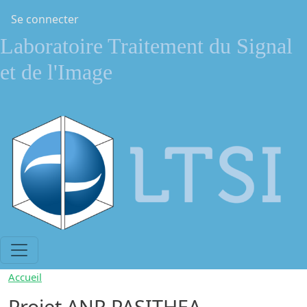
Aller au contenu principal
Menu du compte de l'utilisateur
Se connecter
Laboratoire Traitement du Signal
et de l'Image
Accueil
Projet ANR PASITHEA