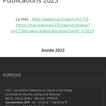
La HAL :
http://www.hal.inserm.fr/LTSI
-
https://hal.science/LTSI/search/index/?
q=LTSI&rows=30&publicationDateY_i=2023
Année 2023
ADRESSE
LTSI - Laboratoire Traitement du Signal et de l'Image
Université de Rennes, Campus de Beaulieu
Bât 22, 35042 Cedex - Rennes - FRANCE.
Coordonnées GPS
: 48° 7'9.32"N - 1°38'32.44"O