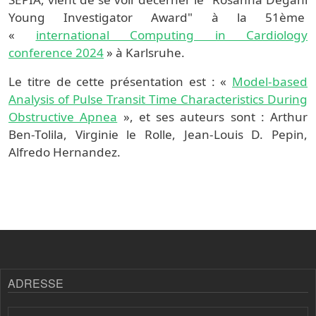
Young Investigator Award" à la 51ème
«
international Computing in Cardiology
conference 2024
» à Karlsruhe.
Le titre de cette présentation est : «
Model-based
Analysis of Pulse Transit Time Characteristics During
Obstructive Apnea
», et ses auteurs sont : Arthur
Ben-Tolila, Virginie le Rolle, Jean-Louis D. Pepin,
Alfredo Hernandez.
ADRESSE