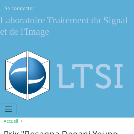
Aller au contenu principal
Menu du compte de l'utilisateur
Se connecter
Laboratoire Traitement du Signal
et de l'Image
Accueil
Prix "Rosanna Degani Young