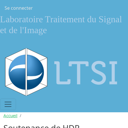
Aller au contenu principal
Menu du compte de l'utilisateur
Se connecter
Laboratoire Traitement du Signal
et de l'Image
Accueil
Soutenance de HDR