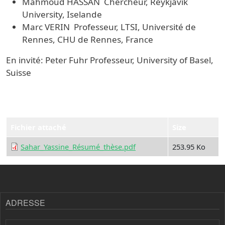
Mahmoud HASSAN Chercheur, Reykjavik
University, Iselande
Marc VERIN Professeur, LTSI, Université de
Rennes, CHU de Rennes, France
En invité: Peter Fuhr Professeur, University of Basel,
Suisse
Fichier attaché
Size
Sahar_Yassine_Résumé_thèse.pdf
253.95 Ko
ADRESSE