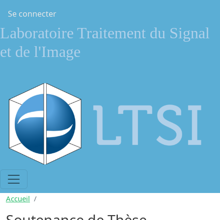
Aller au contenu principal
Menu du compte de l'utilisateur
Se connecter
Laboratoire Traitement du Signal
et de l'Image
Accueil
Soutenance de Thèse